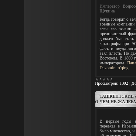
Император Всерос
Щукина
Когда говорят о ве
военные компании 
всей его жизни –
предпринятый фран
должен был стать
катастрофы при Аб
флот, и неудачног
взял власть. Но д
Востоком. В 1800 
императором
Пав
Davomini o'qing
Просмотров:
1392
|
До
ТАШКЕНТСКИЕ А
О ЧЕМ НЕ ЖАЛЕЕ
В первые годы 
переехав в Израил
было множество, и 
об эмиграции. И т