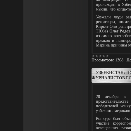
происходят в Узбе
мысли, что когда-т
Уезжали люди раз
режиссеры, писате
Кирьят-Оно репатр
ТЮЗа)
Олег Родо
из самых востребо
предков и памперс
Марина причины эм
Просмотров:
1308
|
До
УЗБЕКИСТАН: 
ЖУРНАЛИСТОВ Г
28 декабря в ра
представительств
победителей конк
узбекско-американ
Конкурс был объя
участие корреспон
освещавших разв