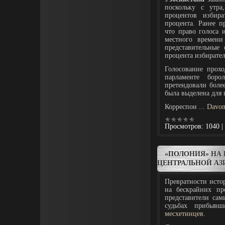
поскольку с утра
процентов избир
процента. Ранее п
что право голоса 
местного времен
представительные 
процента избирател
Голосование прох
парламенте боро
претендовали боле
была выделена для 
Корреспон
...
Davom
Просмотров:
1040
|
«ПОЛОНИЯ» НА 
ЦЕНТРАЛЬНОЙ АЗ
Превратности истор
на бескрайних п
представители са
судьбах прибыв
месхетинцев
.