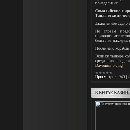
понедельник
Сомалийские пир
Таиланд химическ
Захваченное судно
По словам предст
приводит агентств
бедствия, находясь
После чего корабль
Экипаж танкера сос
среди них предст
Davomini o'qing
Просмотров:
940
|
Д
В КИТАЕ КАЗН