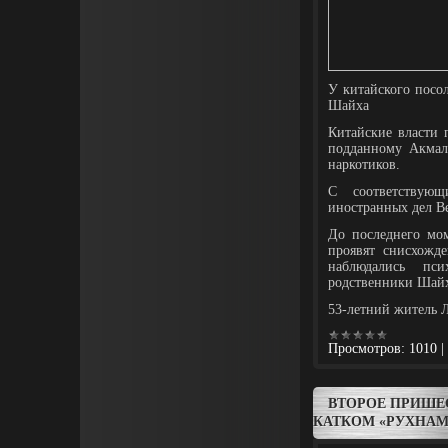
У китайского посо
Шайха
Китайские власти 
подданному Акмал
наркотиков.
С соответствующ
иностранных дел В
До последнего мо
проявят снисхожде
наблюдались пси
родственники Шайха
53-летний житель Л
Просмотров:
1010
|
ВТОРОЕ ПРИШЕ
КАТКОМ «РУХНА