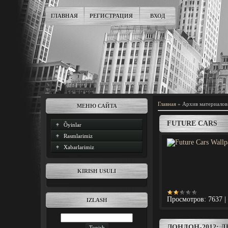
ГЛАВНАЯ
РЕГИСТРАЦИЯ
ВХОД
Главная
»
Архив материалов
МЕНЮ САЙТА
FUTURE CARS
Õyinlar
Rasmlarimiz
Xabarlarimiz
KIRISH USULI
Просмотров:
7637
|
IZLASH
ЛОНДОН-2012: Д