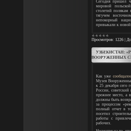
Сегодня пришел ч
мировой польско
столетий полякам 
тягучем восточно
непокорный наци
привыкали к новой
Просмотров:
1226
|
До
УЗБЕКИСТАН: «
ВООРУЖЕННЫХ С
Как уже
сообщалос
Музея Вооруженных
к 25 декабря сего 
России, советский 
прежнее место, а 
должны быть возвр
за процессом «рек
полный отчет в т
посетил строител
работы с привлеч
рабочих.
Несмотря на то, чт