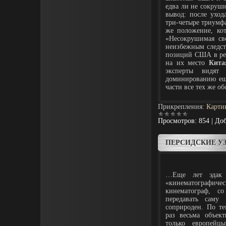
едва ли не сокруш
вывод: после уход
три-четыре триумфа
же положение, кот
«Несокрушимая сво
неизбежным следст
позиций США в рег
на их место
Кита
эксперты видят
доминированию еще
части все тех же об
Прикрепления:
Карти
Просмотров:
854
|
Доб
ПЕРСИДСКИЕ У
…Еще лет эдак д
«кинематографич
кинематограф, с
передавать саму
соприроден. По те
раз весьма объек
только европейц