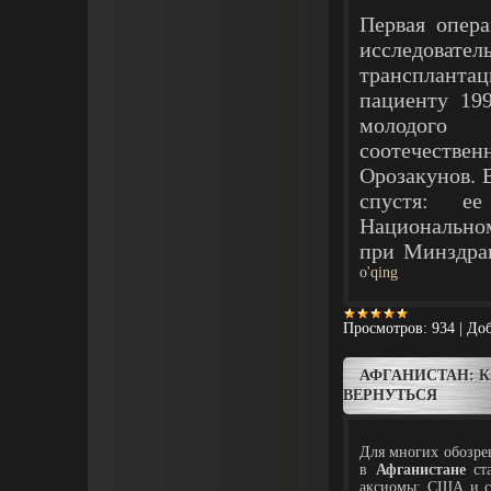
Первая опер
исследовате
транспланта
пациенту 19
молодого 
соотечест
Орозакунов. 
спустя: е
Национальном
при Минздра
o'qing
Просмотров:
934
|
Доб
АФГАНИСТАН: К
ВЕРНУТЬСЯ
Для многих обозрев
в
Афганистане
ста
аксиомы: США и с