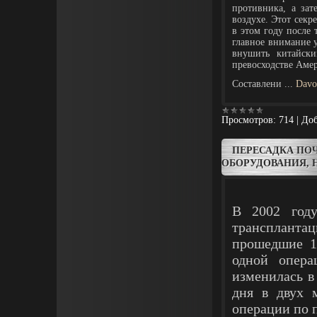
противника, а за
воздухе. Этот секр
в этом году после
главное внимание у
внушить китайски
превосходстве Аме
Составлени
...
Davo
Просмотров:
714
|
Доб
ПЕРЕСАДКА ПОЧ
ОБОРУДОВАНИЯ, Н
В 2002 го
трансплантац
прошедшие 1
одной опера
изменилась в 
дня в двух 
операции по п