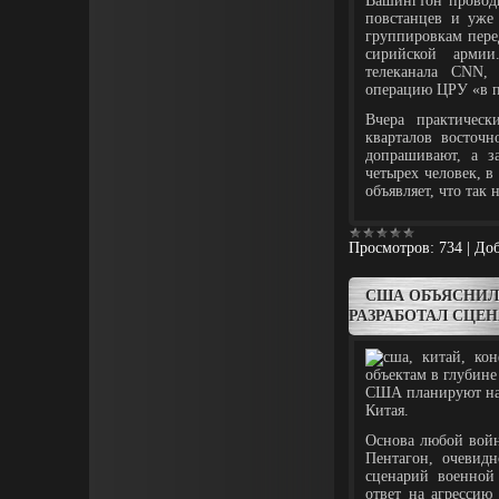
Вашингтон провод
повстанцев и уже
группировкам пере
сирийской армии
телеканала CNN,
операцию ЦРУ «в п
Вчера практическ
кварталов восточ
допрашивают, а з
четырех человек, 
объявляет, что так
Просмотров:
734
|
Доб
США ОБЪЯСНИЛ
РАЗРАБОТАЛ СЦЕ
США планируют нан
Китая.
Основа любой войн
Пентагон, очевидн
сценарий военной
ответ на агрессию