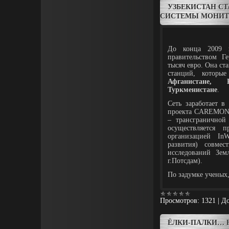
УЗБЕКИСТАН С
СИСТЕМЫ МОНИТ
До конца 2009
правительством Г
тысяч евро. Она ст
станций, которы
Афганистане, 
Туркменистане
.
Сеть заработает в
проекта CAREMON (C
– трансграничной
осуществляется
организацией In
развития) совмес
исследований Зем
г.Потсдам).
По задумке ученых
Просмотров:
1321
|
До
ЁЛКИ-ПАЛКИ… 