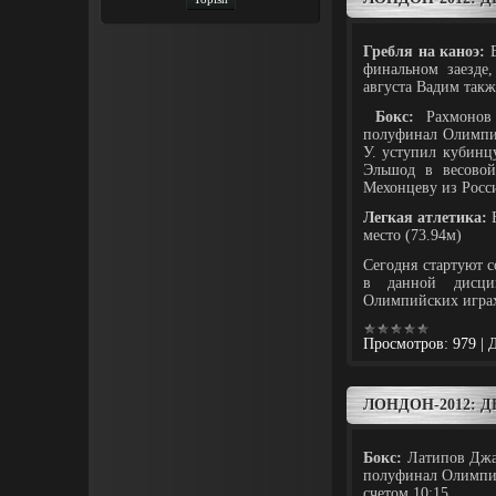
Гребля на каноэ:
В
финальном заезде,
августа Вадим такж
Бокс:
Рахмонов 
полуфинал Олимпий
У. уступил кубинцу
Эльшод в весовой
Мехонцеву из Росс
Легкая атлетика:
В
место (73.94м)
Сегодня стартуют 
в данной дисцип
Олимпийских играх
Просмотров:
979
|
Д
ЛОНДОН-2012: Д
Бокс:
Латипов Джас
полуфинал Олимпий
счетом 10:15.