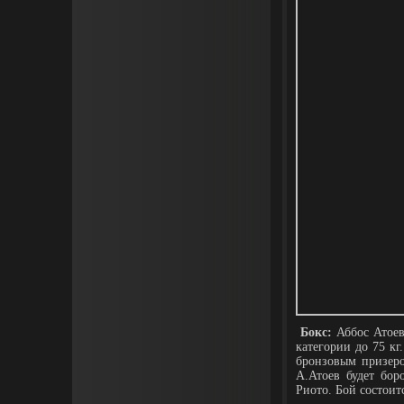
Бокс:
Аббос Атоев
категории до 75 кг
бронзовым призер
А.Атоев будет бор
Риото. Бой состоитс