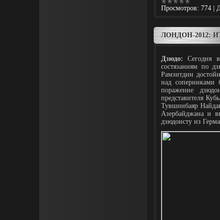
Просмотров:
774
|
Д
ЛОНДОН-2012: 
Дзюдо:
Сегодня вс
состязаниям по д
Рамзитдин достойн
над соперниками 
поражение дзюд
представителя Куб
Тувшинбаяр Найдан
Азербайджана и в
дзюдоисту из Герм