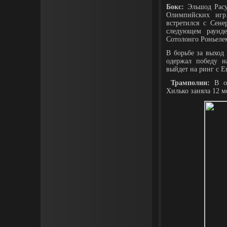
Бокс:
Эльшод Расу
Олимпийских игр
встретился с Сен
следующем раунде
Сотолонго Роньеле
В борьбе за выход 
одержал победу н
выйдет на ринг с 
Трамполин:
В от
Хилько заняла 12 м