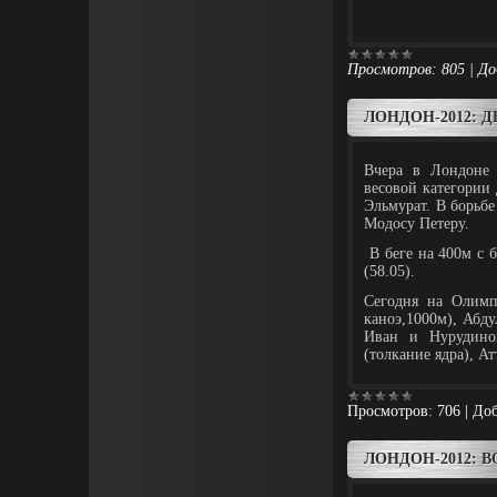
Просмотров:
805
|
До
ЛОНДОН-2012: 
Вчера в Лондоне 
весовой категории
Эльмурат. В борьбе
Модосу Петеру.
В беге на 400м с б
(58.05).
Сегодня на Олимп
каноэ,1000м), Абд
Иван и Нурудинов
(толкание ядра), А
Просмотров:
706
|
Доб
ЛОНДОН-2012: 