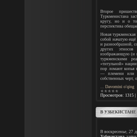
Второе пришест
Туркменистана зас
кругу, но и о то
перспектива обеща
Новая туркменская 
собой начатую ещё
и разнообразной, с
других этносов
изображающую (и п
туркменскими ре
«титульной» нации
пор ломают копья 
— племени или 
собственных черт, 
...
Davomini o'qing
Просмотров:
1315
|
В УЗБЕКИСТАН
В воскресенье, 27 
Узбекистана
заявил