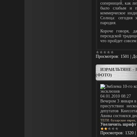
соперницей, как ли
было слабым и п
коммерческое инди
Солнца: сегодня 
пародия.
Короче говоря, д
персидской традици
что пройдет совсе
Просмотров:
1501
|
До
ИЗРАИЛЬТЯНЕ -
(ФОТО)
эксклюзив
04.01.2010 08:27
Вечером 3 января в
присутствии неск
депутатов Кнессет
Авива состоялся де
ТЕГИ
:
бухарские евреи
,
Увеличить шрифт
Просмотров:
1320
|