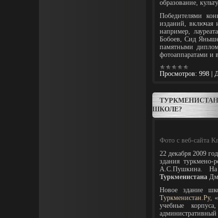
образование, культу
Победителями кон
изданий, включая 
например, лауреа
Бобоев, Сид Яныше
памятными дипло
фотоаппаратами и 
Просмотров:
998
|
Д
ТУРКМЕНИСТАН
ШКОЛЕ?
Фото с веб-сайта Kr
22 декабря 2009 го
здания туркмено-
А.С.Пушкина. На
Туркменистана
Дм
Новое здание шк
Туркменистан.Ру
, 
учебные корпуса
администрати