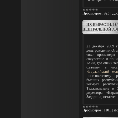
Просмотров:
923
|
Доб
ИХ ВЫРАСТИЛ С
ЦЕНТРАЛЬНОЙ АЗ
21 декабря 2009 г
день рождения Отца
тихо происходит 
сочувствие и пон
Азии, где очень те
Сталину, в частн
«Евразийский мон
постсоветскому пе
бывших республи
четырех респуб
Таджикистане и У
директора «Евра
Задорина, остается
Просмотров:
1101
|
До