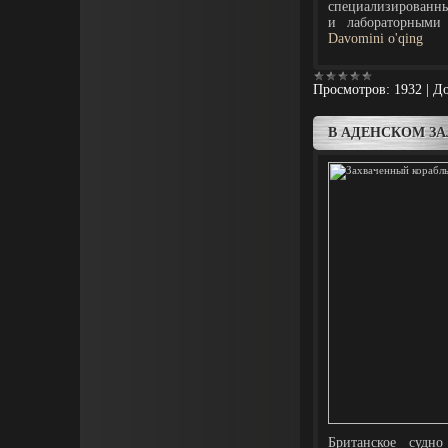
специализированн
и лабораторными
Davomini o'qing
Просмотров:
1932
|
До
В АДЕНСКОМ ЗА
Британское судн