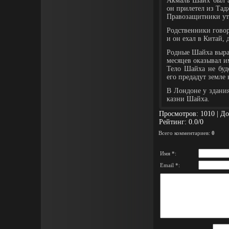
Акмаль Шайх был а
он прилетел из Тад
Правозащитники утв
Родственники говор
и он ехал в Китай, 
Родные Шайха выраз
месяцев оказывал и
Тело Шайха не буд
его предадут земле 
В Лондоне у здания
казни Шайха.
Просмотров
: 1010 |
До
Рейтинг
:
0.0
/
0
Всего комментариев
:
0
Имя *:
Email *: