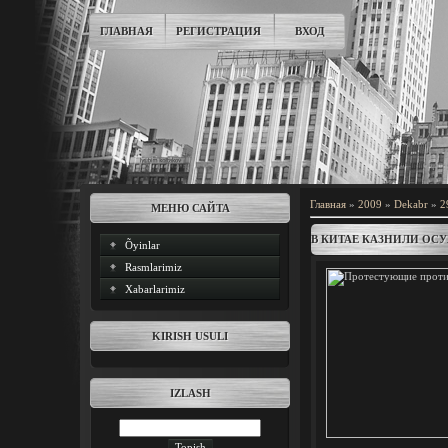
ГЛАВНАЯ
РЕГИСТРАЦИЯ
ВХОД
Главная
»
2009
»
Dekabr
»
2
МЕНЮ САЙТА
В КИТАЕ КАЗНИЛИ ОС
Õyinlar
Rasmlarimiz
Xabarlarimiz
KIRISH USULI
IZLASH