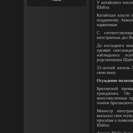
У китайского посо
Шайха
Китайские власти 
подданному Акмал
наркотиков.
С соответствующ
иностранных дел В
До последнего мом
проявят снисхожде
наблюдались пси
родственники Шайха
53-летний житель 
свою вину.
Осуждение полити
Британский премь
гражданина. Он 
многочисленные пр
членов британского
Министр иностра
высказал свое осуж
просьбам о помило
Шайха.