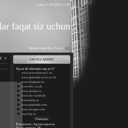
Juma, 07.08.2026, 21:05
ar faqat siz uchun
Приветствую Вас
,
Гость
|
RSS
2
»
SAVOLLARIMIZ
Qaysi do'stlarimiz eng zo'r?
www.avtoxabar.my1.ru
www.gtainside.ucoz.co.uk
www.ferghana.ru
www.bbc.co.uk
www.inosmi.ru
www.dw-world.de
www.lenta.ru
9
www.gtainside.com
www.novgaz.com
www.kp.ru
Результаты
|
Архив опросов
Всего ответов:
19