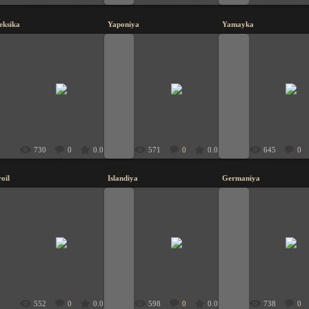
eksika
Yaponiya
Yamayka
19.11.2009
19.11.2009
19.11.200
UzbeK
UzbeK
UzbeK
730
0
0.0
571
0
0.0
645
0
roil
Islandiya
Germaniya
19.11.2009
19.11.2009
19.11.200
UzbeK
UzbeK
UzbeK
552
0
0.0
598
0
0.0
738
0