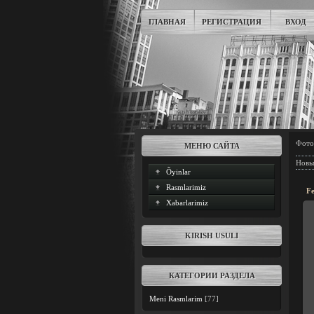
ГЛАВНАЯ
РЕГИСТРАЦИЯ
ВХОД
Фото
МЕНЮ САЙТА
Новы
Õyinlar
Rasmlarimiz
Fe
Xabarlarimiz
KIRISH USULI
КАТЕГОРИИ РАЗДЕЛА
Meni Rasmlarim
[77]