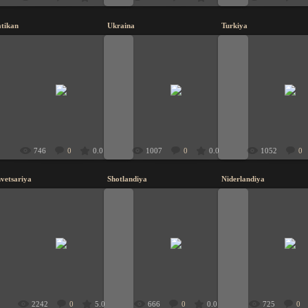
tikan
Ukraina
Turkiya
19.11.2009
19.11.2009
19.11.200
UzbeK
UzbeK
UzbeK
746
0
0.0
1007
0
0.0
1052
0
vetsariya
Shotlandiya
Niderlandiya
19.11.2009
19.11.2009
19.11.200
UzbeK
UzbeK
UzbeK
2242
0
5.0
666
0
0.0
725
0