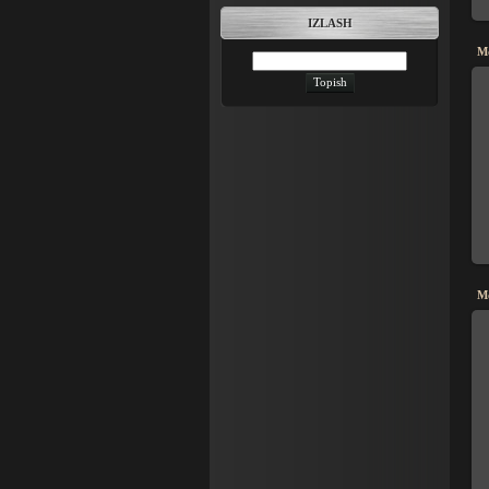
IZLASH
M
M