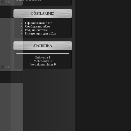
3.0
DÕSTLARIMIZ
Официальный блог
Сообщество uCoz
FAQ по системе
Инструкции для uCoz
9
STATISTIKA
Onlaynda
1
Mehmonlar
1
Foydalanuvchilar
0
0.0
9