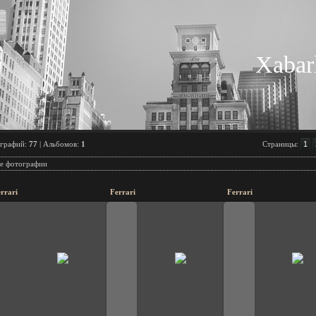
Xabarl
графий:
77
| Альбомов:
1
Страницы
:
1
е фотографии
rrari
Ferrari
Ferrari
23.11.2009
23.11.2009
23.11.200
UzbeK
UzbeK
UzbeK