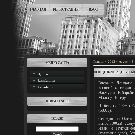
ГЛАВНАЯ
РЕГИСТРАЦИЯ
ВХОД
Главная
»
2012
»
Avgust
»
9
МЕНЮ САЙТА
ЛОНДОН-2012: ДЕВЯТЫ
Õyinlar
Rasmlarimiz
Вчера в Лондоне с
Xabarlarimiz
весовой категории 
Эльмурат. В борьбе
Модосу Петеру.
KIRISH USULI
В беге на 400м с б
(58.05).
Сегодня на Олимп
IZLASH
каноэ,1000м), Абду
Иван и Нурудинов
(толкание ядра), Ат