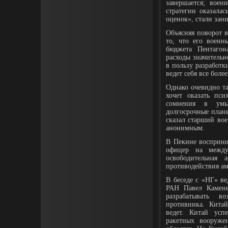
завершается; воен
стратегии оказалас
оценок», стали за
Объясняя поворот 
то, что его военн
бюджета Пентаго
расходы значитель
в пользу разработк
ведет себя все бол
Однако очевидно та
хочет оказать пс
сомнения в умы 
долгосрочные планы
сказал старший во
анонимным.
В Пекине восприни
офицер на между
освободительная 
противодействия ам
В беседе с «НГ» в
РАН Павел Каменн
разрабатывать в
противника. Китай
ведет. Китай усп
ракетных вооруже