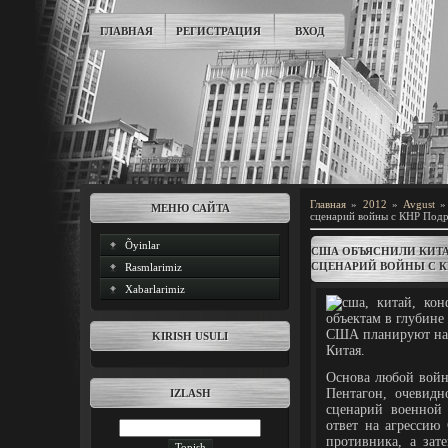
ГЛАВНАЯ
РЕГИСТРАЦИЯ
ВХОД
Главная
»
2012
»
Avgust
»
МЕНЮ САЙТА
сценарий войны с КНР Под
Õyinlar
США ОБЪЯСНИЛИ КИТА
СЦЕНАРИЙ ВОЙНЫ С К
Rasmlarimiz
Xabarlarimiz
США планируют нан
KIRISH USULI
Китая.
Основа любой войн
Пентагон, очевидн
IZLASH
сценарий военной 
ответ на агрессию
противника, а зат