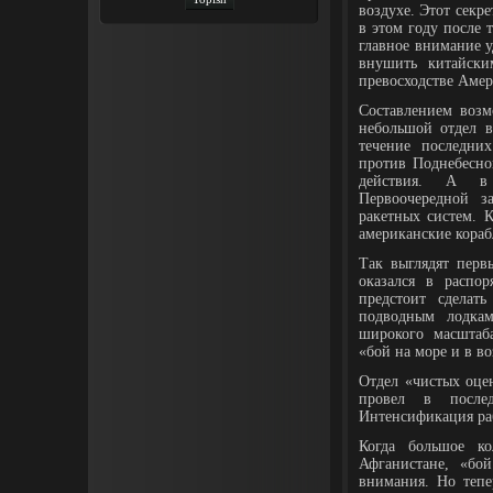
воздухе. Этот секр
в этом году после
главное внимание у
внушить китайски
превосходстве Амер
Составлением возм
небольшой отдел 
течение последни
против Поднебесно
действия. А в 
Первоочередной з
ракетных систем. 
американские кораб
Так выглядят перв
оказался в распор
предстоит сделат
подводным лодкам
широкого масштаба
«бой на море и в во
Отдел «чистых оце
провел в после
Интенсификация ра
Когда большое ко
Афганистане, «бо
внимания. Но тепе